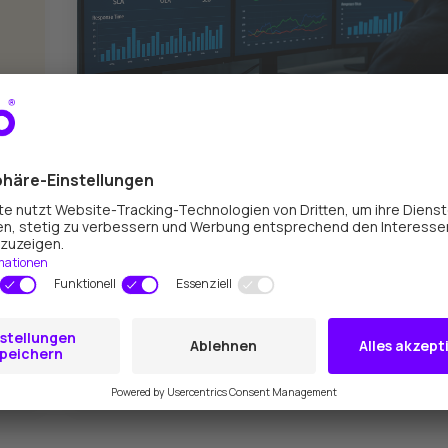
GLPI
,
ITSM
,
TICKETSYSTEM
,
IT SERVICE MANAGEMENT
SLA, OLA, SLO: IT-Services realistisch
steuern
Viele IT-Organisationen versprechen
ambitionierte Reaktions- und Lösungszeiten
gegenüber...
Zum Artikel
2 minute read