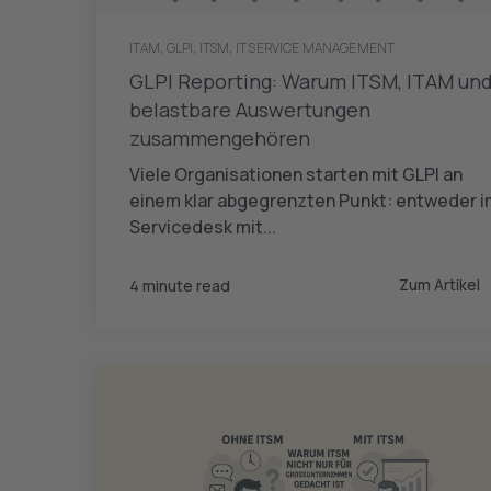
ITAM
,
GLPI
,
ITSM
,
IT SERVICE MANAGEMENT
GLPI Reporting: Warum ITSM, ITAM un
belastbare Auswertungen
zusammengehören
Viele Organisationen starten mit GLPI an
einem klar abgegrenzten Punkt: entweder i
Servicedesk mit...
Zum Artikel
4 minute read