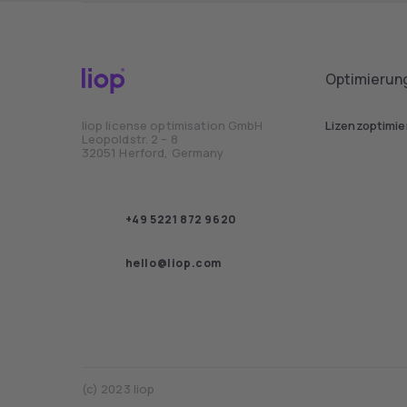
Optimierun
liop license optimisation GmbH
Lizenzoptimi
Leopoldstr. 2 – 8
32051 Herford, Germany
+49 5221 872 9620
hello@liop.com
(c) 2023 liop