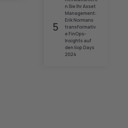
n Sie Ihr Asset
Management:
Erik Normans
transformativ
e FinOps-
Insights auf
den liop Days
2024