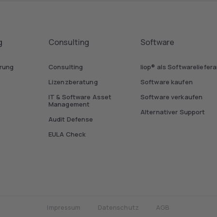
g
Consulting
Software
erung
Consulting
liop® als Softwareliefer
Lizenzberatung
Software kaufen
IT & Software Asset
Software verkaufen
Management
Alternativer Support
Audit Defense
EULA Check
Impressum
Datenschutz
AGB