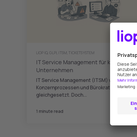
LIOP IQ
,
GLPI
,
ITSM
,
TICKETSYSTEM
IT Service Management für kleine
Unternehmen
IT Service Management (ITSM) wird oft mit
Konzernprozessen und Bürokratie
gleichgesetzt. Doch...
Zum Artikel
1 minute read