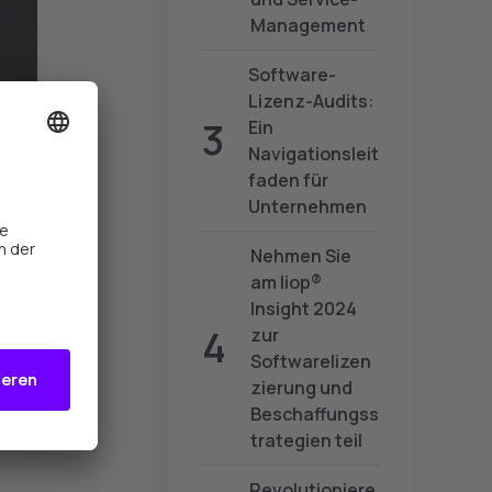
Management
Software-
Lizenz-Audits:
Ein
Navigationsleit
faden für
Unternehmen
Nehmen Sie
am liop®
Insight 2024
zur
Softwarelizen
zierung und
Beschaffungss
trategien teil
Revolutioniere