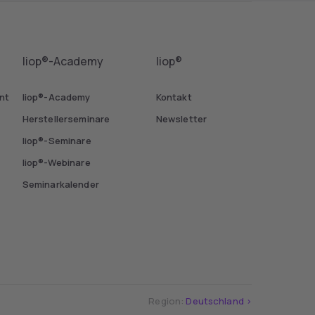
liop®-Academy
liop®
ant
liop®-Academy
Kontakt
Herstellerseminare
Newsletter
liop®-Seminare
liop®-Webinare
Seminarkalender
Region:
Deutschland >