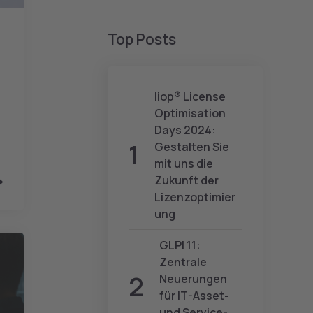
Top Posts
liop® License
Optimisation
Days 2024:
Gestalten Sie
mit uns die
Zukunft der
Lizenzoptimier
ung
GLPI 11:
Zentrale
Neuerungen
für IT-Asset-
und Service-